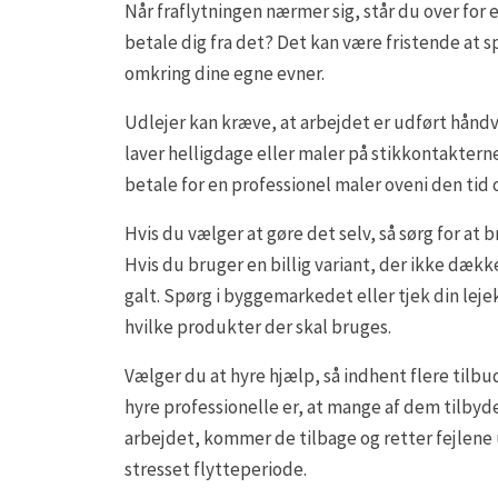
Når fraflytningen nærmer sig, står du over for e
betale dig fra det? Det kan være fristende at s
omkring dine egne evner.
Udlejer kan kræve, at arbejdet er udført hån
laver helligdage eller maler på stikkontakterne,
betale for en professionel maler oveni den tid 
Hvis du vælger at gøre det selv, så sørg for at 
Hvis du bruger en billig variant, der ikke dækk
galt. Spørg i byggemarkedet eller tjek din leje
hvilke produkter der skal bruges.
Vælger du at hyre hjælp, så indhent flere tilbu
hyre professionelle er, at mange af dem tilbyde
arbejdet, kommer de tilbage og retter fejlene
stresset flytteperiode.