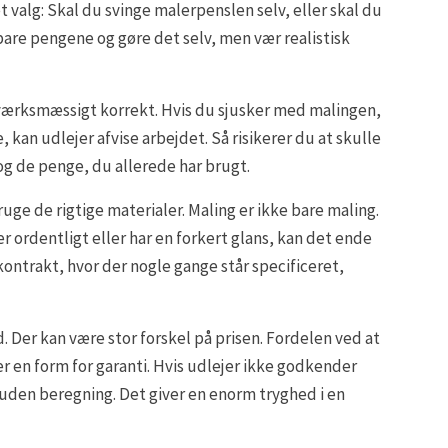
t valg: Skal du svinge malerpenslen selv, eller skal du
pare pengene og gøre det selv, men vær realistisk
dværksmæssigt korrekt. Hvis du sjusker med malingen,
 kan udlejer afvise arbejdet. Så risikerer du at skulle
og de penge, du allerede har brugt.
bruge de rigtige materialer. Maling er ikke bare maling.
er ordentligt eller har en forkert glans, kan det ende
kontrakt, hvor der nogle gange står specificeret,
d. Der kan være stor forskel på prisen. Fordelen ved at
r en form for garanti. Hvis udlejer ikke godkender
 uden beregning. Det giver en enorm tryghed i en