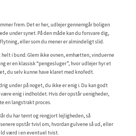
ommer frem. Det er her, udlejer gennemgår boligen
 stede under synet. På den måde kan du forsvare dig,
flytning, eller som du mener er almindeligt slid.
t helt i bund. Glem ikke ovnen, emhætten, vinduerne
g er en klassisk “pengesluger”, hvor udlejer hyr et
 det, du selv kunne have klaret med knofedt.
drig under på noget, du ikke er enig i. Du kan godt
være enig i indholdet. Hvis der opstår uenigheder,
e en langstrakt proces.
Når du har tømt og rengjort lejligheden, så
 senere opstår tvivl om, hvordan gulvene så ud, eller
d værd i en eventuel tvist.