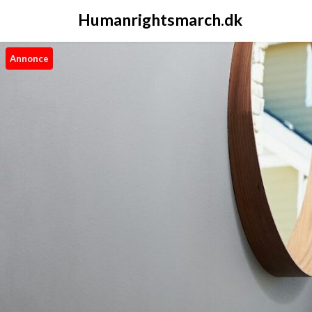
Humanrightsmarch.dk
Annonce