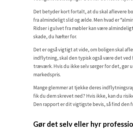
Det betyder kort fortalt, at du skal aflevere
fra almindeligt slid og ælde. Men hvad er “almin
Ridser i gulvet fra møbler kan være almindelig
skade, du hæfter for.
Det er også vigtigt at vide, om boligen skal afl
indflytning, skal den typisk også være det ved 
træværk. Hvis du ikke selv sørger for det, gør u
markedspris.
Mange glemmer at tjekke deres indflytningsrapp
fik du dem skrevet ned? Hvis ikke, kan du risike
Den rapport er dit vigtigste bevis, så find den 
Gør det selv eller hyr professi