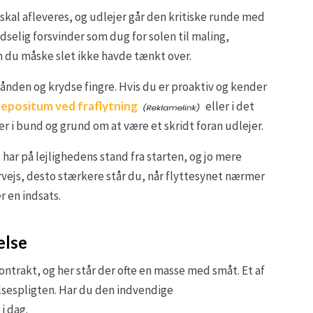
 skal afleveres, og udlejer går den kritiske runde med
dselig forsvinder som dug for solen til maling,
m du måske slet ikke havde tænkt over.
ånden og krydse fingre. Hvis du er proaktiv og kender
 depositum ved fraflytning
eller i det
 i bund og grund om at være et skridt foran udlejer.
 har på lejlighedens stand fra starten, og jo mere
ejs, desto stærkere står du, når flyttesynet nærmer
r en indsats.
else
kontrakt, og her står der ofte en masse med småt. Et af
lsespligten. Har du den indvendige
i dag.