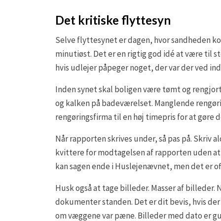
Det kritiske flyttesyn
Selve flyttesynet er dagen, hvor sandheden k
minutiøst. Det er en rigtig god idé at være til
hvis udlejer påpeger noget, der var der ved ind
Inden synet skal boligen være tømt og rengjor
og kalken på badeværelset. Manglende rengørin
rengøringsfirma til en høj timepris for at gøre
Når rapporten skrives under, så pas på. Skriv al
kvittere for modtagelsen af rapporten uden at 
kan sagen ende i Huslejenævnet, men det er oft
Husk også at tage billeder. Masser af billeder. 
dokumenter standen. Det er dit bevis, hvis der
om væggene var pæne. Billeder med dato er gul