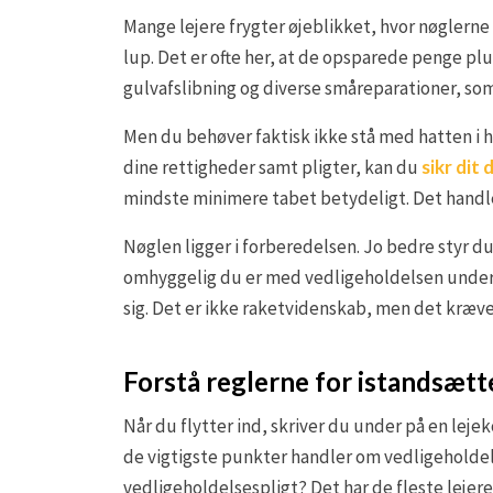
Mange lejere frygter øjeblikket, hvor nøglerne
lup. Det er ofte her, at de opsparede penge plu
gulvafslibning og diverse småreparationer, so
Men du behøver faktisk ikke stå med hatten i h
dine rettigheder samt pligter, kan du
sikr dit
mindste minimere tabet betydeligt. Det handler
Nøglen ligger i forberedelsen. Jo bedre styr du
omhyggelig du er med vedligeholdelsen underv
sig. Det er ikke raketvidenskab, men det kræve
Forstå reglerne for istandsætt
Når du flytter ind, skriver du under på en leje
de vigtigste punkter handler om vedligeholde
vedligeholdelsespligt? Det har de fleste lejere 