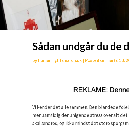
Sådan undgår du de dy
by
humanrightsmarch.dk
|
Posted on
marts 10, 
Vi kender det alle sammen. Den blandede følelse
men samtidig den snigende stress over alt det 
skal ændres, og ikke mindst det store spørgs