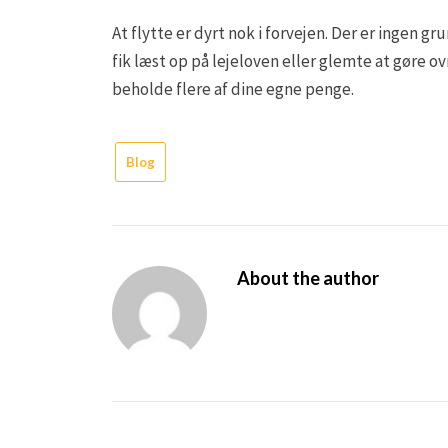
At flytte er dyrt nok i forvejen. Der er ingen gr
fik læst op på lejeloven eller glemte at gøre o
beholde flere af dine egne penge.
Blog
About the author