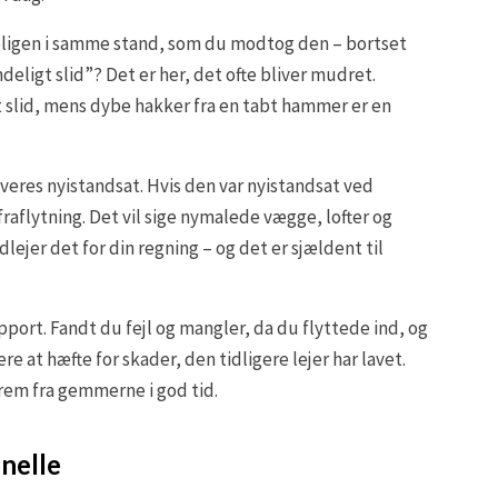
 boligen i samme stand, som du modtog den – bortset
deligt slid”? Det er her, det ofte bliver mudret.
t slid, mens dybe hakker fra en tabt hammer er en
everes nyistandsat. Hvis den var nyistandsat ved
fraflytning. Det vil sige nymalede vægge, lofter og
dlejer det for din regning – og det er sjældent til
ort. Fandt du fejl og mangler, da du flyttede ind, og
re at hæfte for skader, den tidligere lejer har lavet.
frem fra gemmerne i god tid.
onelle