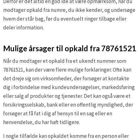
Derfor er det altid en god idé at være opmærksom, når du
modtager opkald fra numre, du ikke kender, og undersøge
hvem der står bag, før du eventuelt ringer tilbage eller
deler information.
Mulige årsager til opkald fra 78761521
Når du modtager et opkald fra et ukendt nummer som
78761521, kan der være flere mulige forklaringer. Ofte kan
det dreje sig om virksomheder, der forsøger at kontakte
dig i forbindelse med kundeundersøgelser, markedsføring
eller salg af produkter og tjenester. Det kan også være et
forsikringsselskab, bank eller en offentlig myndighed, der
forsøger at få fat i dig af hensyn til en sag eller en
henvendelse, du har haft tidligere.
I nogle tilfælde kan opkaldet komme fra en person eller