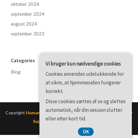
oktober 2024
september 2024
august 2024
september 2023
Categories
Vi bruger kun nødvendige cookies
Blog
Cookies anvendes udelukkende for
at sikre, at hjemmesiden fungerer
korrekt.
Disse cookies sættes af os og slettes
automatisk, når din session slutter
Copyright
Humanrightsmarch.dk
. All rights reserved.
| Theme by
eller efter kort tid.
SuperbThemes WordPress Themes
OK