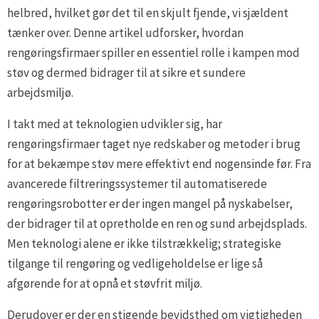
helbred, hvilket gør det til en skjult fjende, vi sjældent
tænker over. Denne artikel udforsker, hvordan
rengøringsfirmaer spiller en essentiel rolle i kampen mod
støv og dermed bidrager til at sikre et sundere
arbejdsmiljø.
I takt med at teknologien udvikler sig, har
rengøringsfirmaer taget nye redskaber og metoder i brug
for at bekæmpe støv mere effektivt end nogensinde før. Fra
avancerede filtreringssystemer til automatiserede
rengøringsrobotter er der ingen mangel på nyskabelser,
der bidrager til at opretholde en ren og sund arbejdsplads.
Men teknologi alene er ikke tilstrækkelig; strategiske
tilgange til rengøring og vedligeholdelse er lige så
afgørende for at opnå et støvfrit miljø.
Derudover er der en stigende bevidsthed om vigtigheden