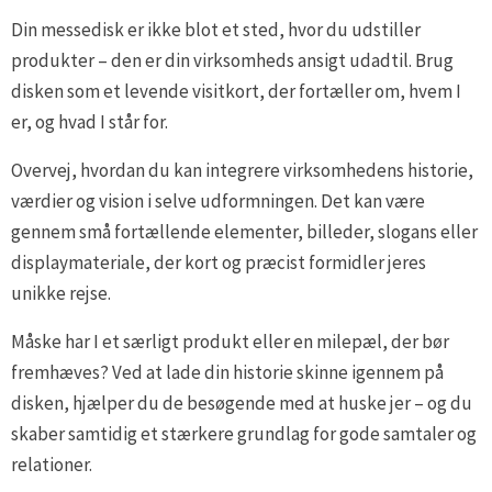
Din messedisk er ikke blot et sted, hvor du udstiller
produkter – den er din virksomheds ansigt udadtil. Brug
disken som et levende visitkort, der fortæller om, hvem I
er, og hvad I står for.
Overvej, hvordan du kan integrere virksomhedens historie,
værdier og vision i selve udformningen. Det kan være
gennem små fortællende elementer, billeder, slogans eller
displaymateriale, der kort og præcist formidler jeres
unikke rejse.
Måske har I et særligt produkt eller en milepæl, der bør
fremhæves? Ved at lade din historie skinne igennem på
disken, hjælper du de besøgende med at huske jer – og du
skaber samtidig et stærkere grundlag for gode samtaler og
relationer.