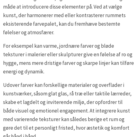
måde at introducere disse elementer på. Ved at vælge
kunst, der harmonerer med eller kontrasterer rummets
eksisterende farvepalet, kan du fremhæve bestemte
følelser og atmosfærer.
For eksempel kan varme, jordnære farver og bløde
teksturer i malerier eller skulpturer give en følelse af ro og
hygge, mens mere dristige farver og skarpe linjer kan tilføre
energi og dynamik.
Udover farver kan forskellige materialer og overflader i
kunstværker, såsom glat glas, rå træ eller taktile lærreder,
skabe et lagdelt og inviterende miljø, der opfordrer til
både visuel og emotionel engagement. At integrere kunst
med varierende teksturer kan således berige et rum og
gøre det til et personligt fristed, hvor æstetik og komfort
går hånd i hånd.