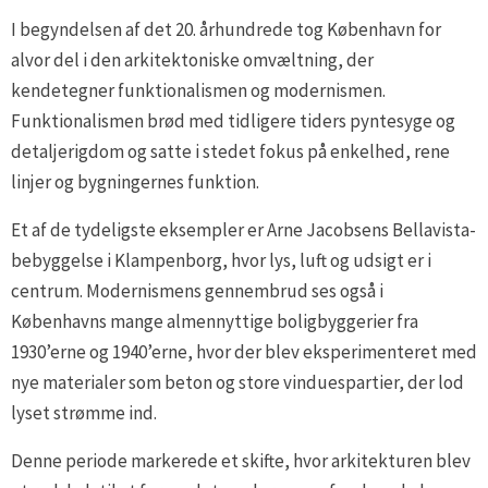
I begyndelsen af det 20. århundrede tog København for
alvor del i den arkitektoniske omvæltning, der
kendetegner funktionalismen og modernismen.
Funktionalismen brød med tidligere tiders pyntesyge og
detaljerigdom og satte i stedet fokus på enkelhed, rene
linjer og bygningernes funktion.
Et af de tydeligste eksempler er Arne Jacobsens Bellavista-
bebyggelse i Klampenborg, hvor lys, luft og udsigt er i
centrum. Modernismens gennembrud ses også i
Københavns mange almennyttige boligbyggerier fra
1930’erne og 1940’erne, hvor der blev eksperimenteret med
nye materialer som beton og store vinduespartier, der lod
lyset strømme ind.
Denne periode markerede et skifte, hvor arkitekturen blev