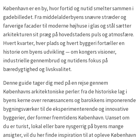
København er en by, hvor fortid og nutid smelter sammen i
gadebilledet. Fra middelalderbyens snævre stræder og
farverige facader til moderne højhuse i glas og stål sætter
arkitekturen sit præg på hovedstadens puls og atmosfære.
Hvert kvarter, hver plads og hvert byggeri fortæller en
historie om byens udvikling — om kongers visioner,
industrielle gennembrud og nutidens fokus på
bæredygtighed og livskvalitet.
Denne guide tager dig med på en rejse gennem
Københavns arkitektoniske perler: fra de historiske lag i
byens kerne over renæssancens og barokkens imponerende
bygningsværker til de eksperimenterende og innovative
byggerier, der former fremtidens København. Uanset om
du er turist, lokal eller bare nysgerrig på byens mange
ansigter, vil du her finde inspiration til at opleve København