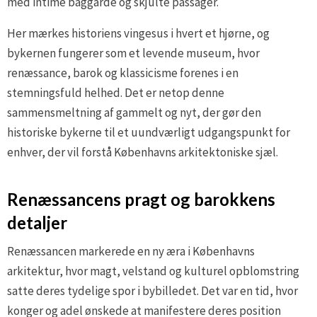
med intime baggårde og skjulte passager.
Her mærkes historiens vingesus i hvert et hjørne, og
bykernen fungerer som et levende museum, hvor
renæssance, barok og klassicisme forenes i en
stemningsfuld helhed. Det er netop denne
sammensmeltning af gammelt og nyt, der gør den
historiske bykerne til et uundværligt udgangspunkt for
enhver, der vil forstå Københavns arkitektoniske sjæl.
Renæssancens pragt og barokkens
detaljer
Renæssancen markerede en ny æra i Københavns
arkitektur, hvor magt, velstand og kulturel opblomstring
satte deres tydelige spor i bybilledet. Det var en tid, hvor
konger og adel ønskede at manifestere deres position