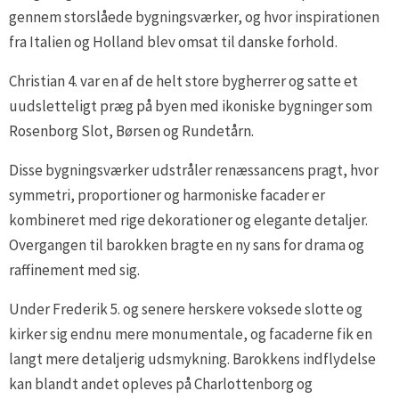
gennem storslåede bygningsværker, og hvor inspirationen
fra Italien og Holland blev omsat til danske forhold.
Christian 4. var en af de helt store bygherrer og satte et
uudsletteligt præg på byen med ikoniske bygninger som
Rosenborg Slot, Børsen og Rundetårn.
Disse bygningsværker udstråler renæssancens pragt, hvor
symmetri, proportioner og harmoniske facader er
kombineret med rige dekorationer og elegante detaljer.
Overgangen til barokken bragte en ny sans for drama og
raffinement med sig.
Under Frederik 5. og senere herskere voksede slotte og
kirker sig endnu mere monumentale, og facaderne fik en
langt mere detaljerig udsmykning. Barokkens indflydelse
kan blandt andet opleves på Charlottenborg og