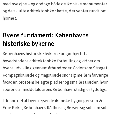
med nye øjne – og opdage både de ikoniske monumenter
og de skjulte arkitektoniske skatte, der venter rundt om
hjørnet.
Byens fundament: Københavns
historiske bykerne
Københavns historiske bykerne udgør hjertet af
hovedstadens arkitektoniske fortælling og vidner om
byens udvikling gennem århundreder. Gader som Strøget,
Kompagnistræde og Magstræde snor sig mellem farverige
facader, brostensbelagte pladser og smalle stræder, hvor
sporene af middelalderens København stadig er tydelige.
I denne del af byen rejser de ikoniske bygninger som Vor
Frue Kirke, Københavns Rådhus og Børsen sig side om side