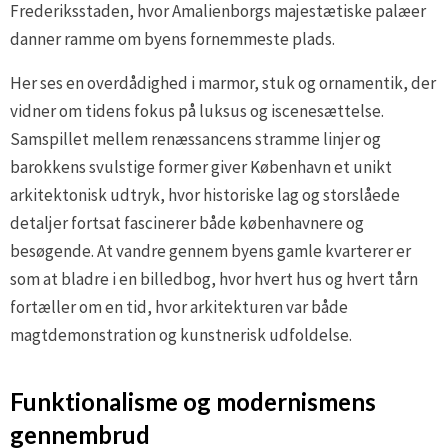
Frederiksstaden, hvor Amalienborgs majestætiske palæer
danner ramme om byens fornemmeste plads.
Her ses en overdådighed i marmor, stuk og ornamentik, der
vidner om tidens fokus på luksus og iscenesættelse.
Samspillet mellem renæssancens stramme linjer og
barokkens svulstige former giver København et unikt
arkitektonisk udtryk, hvor historiske lag og storslåede
detaljer fortsat fascinerer både københavnere og
besøgende. At vandre gennem byens gamle kvarterer er
som at bladre i en billedbog, hvor hvert hus og hvert tårn
fortæller om en tid, hvor arkitekturen var både
magtdemonstration og kunstnerisk udfoldelse.
Funktionalisme og modernismens
gennembrud