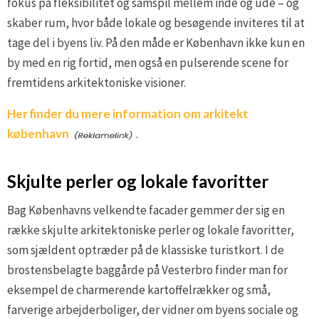
fokus på fleksibilitet og samspil mellem inde og ude – og
skaber rum, hvor både lokale og besøgende inviteres til at
tage del i byens liv. På den måde er København ikke kun en
by med en rig fortid, men også en pulserende scene for
fremtidens arkitektoniske visioner.
Her finder du mere information om arkitekt
københavn
.
Skjulte perler og lokale favoritter
Bag Københavns velkendte facader gemmer der sig en
række skjulte arkitektoniske perler og lokale favoritter,
som sjældent optræder på de klassiske turistkort. I de
brostensbelagte baggårde på Vesterbro finder man for
eksempel de charmerende kartoffelrækker og små,
farverige arbejderboliger, der vidner om byens sociale og