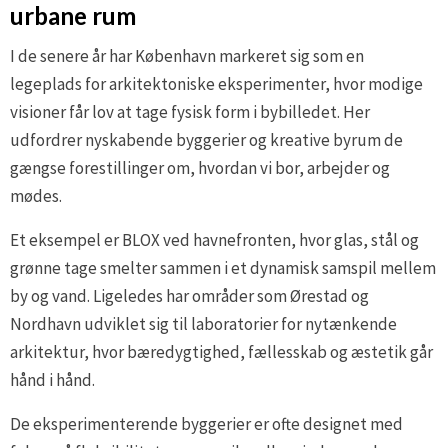
urbane rum
I de senere år har København markeret sig som en
legeplads for arkitektoniske eksperimenter, hvor modige
visioner får lov at tage fysisk form i bybilledet. Her
udfordrer nyskabende byggerier og kreative byrum de
gængse forestillinger om, hvordan vi bor, arbejder og
mødes.
Et eksempel er BLOX ved havnefronten, hvor glas, stål og
grønne tage smelter sammen i et dynamisk samspil mellem
by og vand. Ligeledes har områder som Ørestad og
Nordhavn udviklet sig til laboratorier for nytænkende
arkitektur, hvor bæredygtighed, fællesskab og æstetik går
hånd i hånd.
De eksperimenterende byggerier er ofte designet med