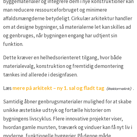
byggematerialer og integrere dem i nye konstruktioner kan
man reducere ressourceforbruget og minimere
affaldsmængderne betydeligt. Cirkulær arkitektur handler
om at designe bygninger, så materialerne let kan skilles ad
og genbruges, når bygningen engang har udtjent sin
funktion.
Dette kræver en helhedsorienteret tilgang, hvor både
materialevalg, konstruktion og fremtidig demontering
tænkes ind allerede i designfasen.
Læs
mere på arkitekt – ny 1. sal og fladt tag
.
Samtidig åbner genbrugsmaterialer mulighed for at skabe
unikke æstetiske udtryk og fortælle historier om
bygningens livscyklus. Flere innovative projekter viser,
hvordan gamle mursten, træværk og vinduer kan få nyt liv i
moderne, funktionelle byggerier. På denne måde