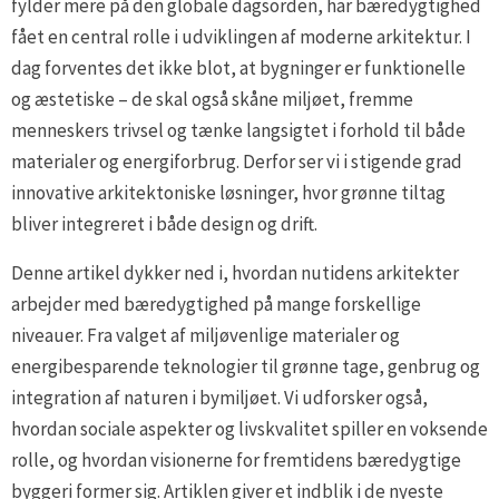
fylder mere på den globale dagsorden, har bæredygtighed
fået en central rolle i udviklingen af moderne arkitektur. I
dag forventes det ikke blot, at bygninger er funktionelle
og æstetiske – de skal også skåne miljøet, fremme
menneskers trivsel og tænke langsigtet i forhold til både
materialer og energiforbrug. Derfor ser vi i stigende grad
innovative arkitektoniske løsninger, hvor grønne tiltag
bliver integreret i både design og drift.
Denne artikel dykker ned i, hvordan nutidens arkitekter
arbejder med bæredygtighed på mange forskellige
niveauer. Fra valget af miljøvenlige materialer og
energibesparende teknologier til grønne tage, genbrug og
integration af naturen i bymiljøet. Vi udforsker også,
hvordan sociale aspekter og livskvalitet spiller en voksende
rolle, og hvordan visionerne for fremtidens bæredygtige
byggeri former sig. Artiklen giver et indblik i de nyeste